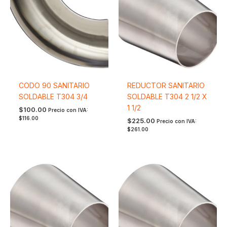
CODO 90 SANITARIO
REDUCTOR SANITARIO
SOLDABLE T304 3/4
SOLDABLE T304 2 1/2 X
1 1/2
$
100.00
Precio con IVA:
$
116.00
$
225.00
Precio con IVA:
$
261.00