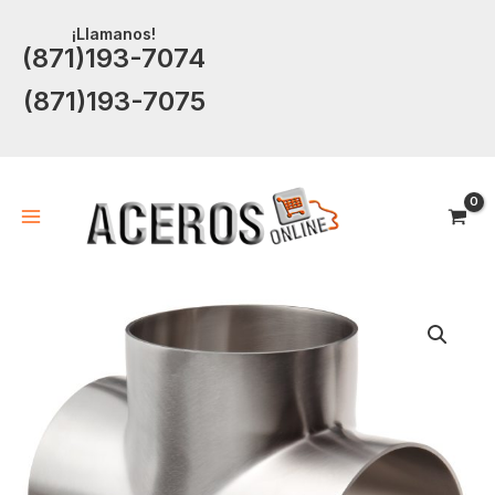
Ir
¡Llamanos!
al
(871)193-7074
contenido
(871)193-7075