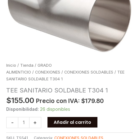
Inicio
/
Tienda
/
GRADO
ALIMENTICIO
/
CONEXIONES
/
CONEXIONES SOLDABLES
/ TEE
SANITARIO SOLDABLE T304 1
TEE SANITARIO SOLDABLE T304 1
$
155.00
Precio con IVA:
$
179.80
Disponibilidad:
26 disponibles
TEE
-
+
Añadir al carrito
SANITARIO
SOLDABLE
SKU:
TSS41
Categoría:
CONEXIONES SOLDABLES