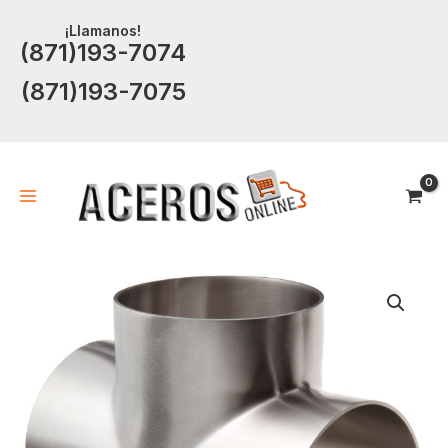
Ir
¡Llamanos!
al
(871)193-7074
contenido
(871)193-7075