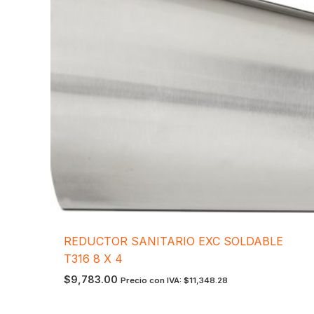
REDUCTOR SANITARIO EXC SOLDABLE
T316 8 X 4
$
9,783.00
Precio con IVA:
$
11,348.28