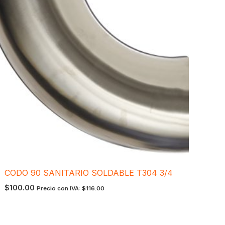
CODO 90 SANITARIO SOLDABLE T304 3/4
$
100.00
Precio con IVA:
$
116.00