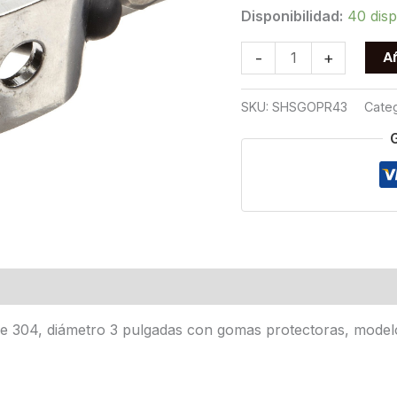
Disponibilidad:
40 disp
SOPORTE
Añ
-
+
HEXAGONAL
SANITARIO
SKU:
SHSGOPR43
Categ
CON
GOMAS
OPR
T304
3
cantidad
e 304, diámetro 3 pulgadas con gomas protectoras, modelo O