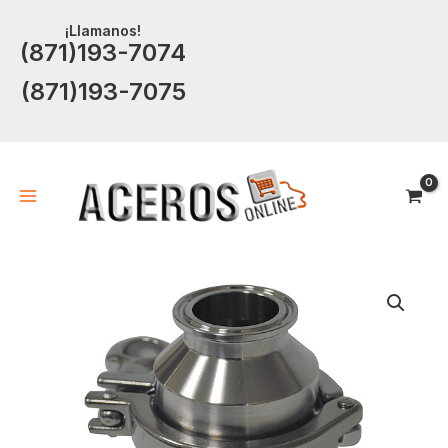
Ir
¡Llamanos!
al
(871)193-7074
contenido
(871)193-7075