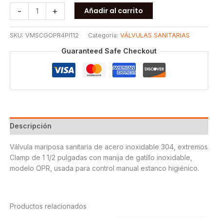
VALVULA
-
+
Añadir al carrito
MARIPOSA
CLAMP
SKU:
VMSCGOPR4PI112
Categoría:
VÁLVULAS SANITARIAS
GATILLO
P
Guaranteed Safe Checkout
/
INOXIDABLE
OPR
T304
1
1/2
cantidad
Descripción
Válvula mariposa sanitaria de acero inoxidable 304, extremos
Clamp de 1 1/2 pulgadas con manija de gatillo inoxidable,
modelo OPR, usada para control manual estanco higiénico.
Productos relacionados