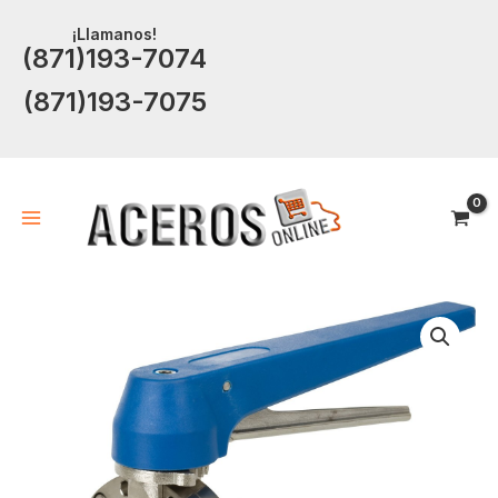
Ir
¡Llamanos!
al
(871)193-7074
contenido
(871)193-7075