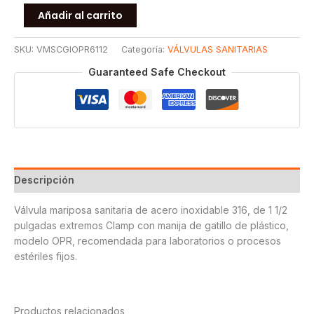
VALVULA
Añadir al carrito
MARIPOSA
SANITARIA
SKU:
VMSCGIOPR6112
Categoría:
VÁLVULAS SANITARIAS
CLAMP
GATILLO
Guaranteed Safe Checkout
P/PLASTICO
OPR
T316
1
1/2
cantidad
Descripción
Válvula mariposa sanitaria de acero inoxidable 316, de 1 1/2
pulgadas extremos Clamp con manija de gatillo de plástico,
modelo OPR, recomendada para laboratorios o procesos
estériles fijos.
Productos relacionados