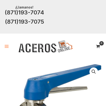
Ir
¡Llamanos!
al
(871)193-7074
contenido
(871)193-7075