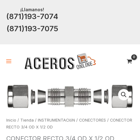
Ir
¡Llamanos!
al
(871)193-7074
contenido
(871)193-7075
Inicio
/
Tienda
/
INSTRUMENTACIóN
/
CONECTORES
/ CONECTOR
RECTO 3/4 OD X 1/2 OD
CONECTOR RECTO 3/4 OD X 1/2 OD