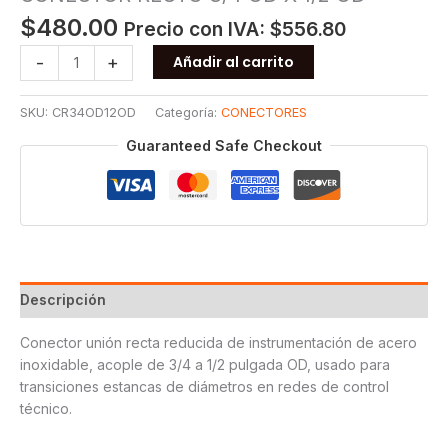
$
480.00
Precio con IVA:
$
556.80
CONECTOR
-
+
Añadir al carrito
RECTO
3/4
SKU:
CR34OD12OD
Categoría:
CONECTORES
OD
X
Guaranteed Safe Checkout
1/2
OD
cantidad
Descripción
Conector unión recta reducida de instrumentación de acero
inoxidable, acople de 3/4 a 1/2 pulgada OD, usado para
transiciones estancas de diámetros en redes de control
técnico.