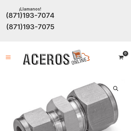
Ir
¡Llamanos!
al
(871)193-7074
contenido
(871)193-7075