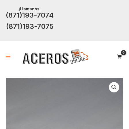
Ir
¡Llamanos!
al
(871)193-7074
contenido
(871)193-7075