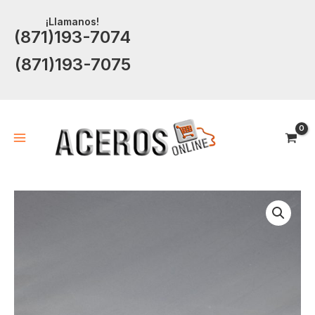
Ir
¡Llamanos!
al
(871)193-7074
contenido
(871)193-7075