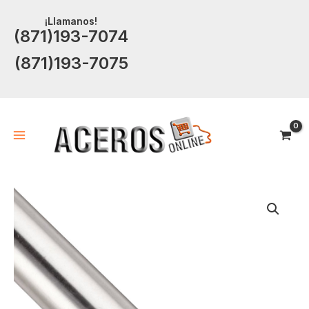
Ir
¡Llamanos!
al
(871)193-7074
contenido
(871)193-7075