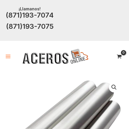
Ir
¡Llamanos!
al
(871)193-7074
contenido
(871)193-7075