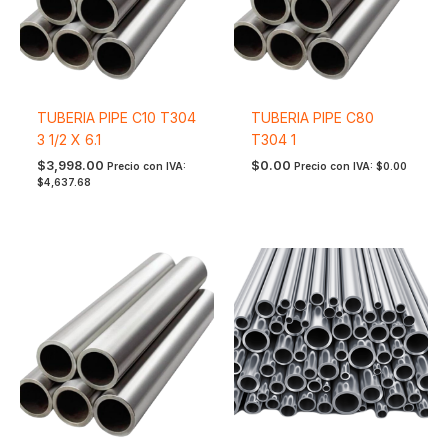
TUBERIA PIPE C10 T304
TUBERIA PIPE C80
3 1/2 X 6.1
T304 1
$
3,998.00
$
0.00
Precio con IVA:
Precio con IVA:
$
0.00
$
4,637.68