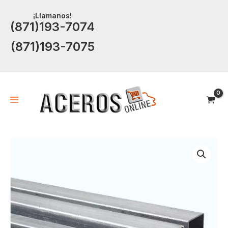
Ir
¡Llamanos!
al
(871)193-7074
contenido
(871)193-7075