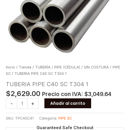
Inicio
/
Tienda
/
TUBERÍA
/
PIPE (CÉDULA)
/
SIN COSTURA
/
PIPE
SC
/ TUBERIA PIPE C40 SC T304 1
TUBERIA PIPE C40 SC T304 1
$
2,629.00
Precio con IVA:
$
3,049.64
TUBERIA
-
+
Añadir al carrito
PIPE
C40
SKU:
TPC4SC41
Categoría:
PIPE SC
SC
T304
Guaranteed Safe Checkout