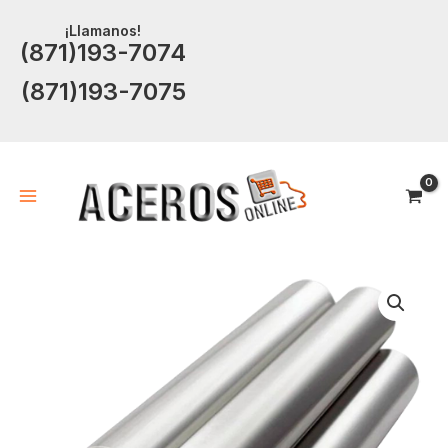
Ir
¡Llamanos!
al
(871)193-7074
contenido
(871)193-7075