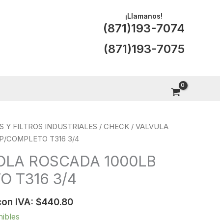
¡Llamanos!
(871)193-7074
(871)193-7075
S Y FILTROS INDUSTRIALES
/
CHECK
/ VALVULA
P/COMPLETO T316 3/4
OLA ROSCADA 1000LB
 T316 3/4
con IVA:
$
440.80
nibles