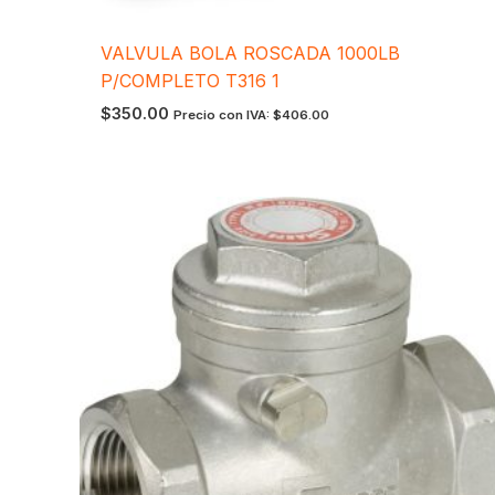
VALVULA BOLA ROSCADA 1000LB
P/COMPLETO T316 1
$
350.00
Precio con IVA:
$
406.00