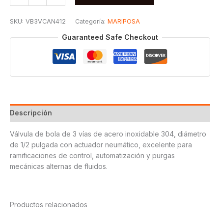
BOLA
3
SKU:
VB3VCAN412
Categoría:
MARIPOSA
VIAS
CON
Guaranteed Safe Checkout
ACTUADOR
NEUMATICO
T304
1/2
cantidad
Descripción
Válvula de bola de 3 vías de acero inoxidable 304, diámetro
de 1/2 pulgada con actuador neumático, excelente para
ramificaciones de control, automatización y purgas
mecánicas alternas de fluidos.
Productos relacionados