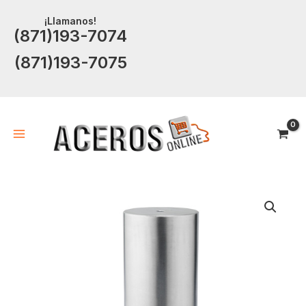
Ir
¡Llamanos!
al
(871)193-7074
contenido
(871)193-7075