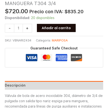
MANGUERA T304 3/4
$
720.00
Precio con IVA:
$
835.20
Disponibilidad:
20 disponibles
VALVULA
-
+
Añadir al carrito
BOLA
CON
SKU:
VBNARIZ434
Categoría:
MARIPOSA
NARIZ
PARA
Guaranteed Safe Checkout
MANGUERA
T304
3/4
cantidad
Descripción
Válvula de bola de acero inoxidable 304, diámetro de 3/4 de
pulgada con salida tipo nariz espiga para manguera,
recomendada para líneas de purga auxiliares e instalaciones