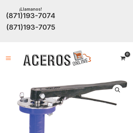
Ir
¡Llamanos!
al
(871)193-7074
contenido
(871)193-7075