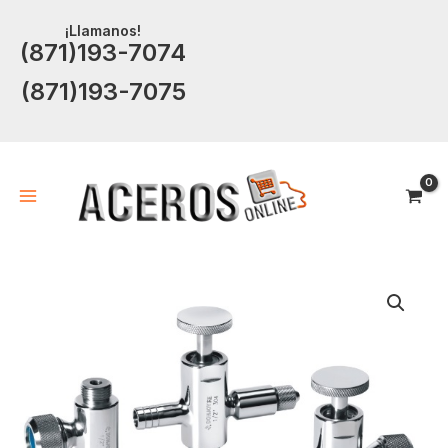
Ir
¡Llamanos!
al
(871)193-7074
contenido
(871)193-7075