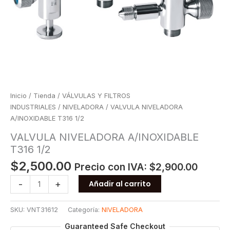
Inicio
/
Tienda
/
VÁLVULAS Y FILTROS
INDUSTRIALES
/
NIVELADORA
/ VALVULA NIVELADORA
A/INOXIDABLE T316 1/2
VALVULA NIVELADORA A/INOXIDABLE
T316 1/2
$
2,500.00
Precio con IVA:
$
2,900.00
VALVULA
-
+
Añadir al carrito
NIVELADORA
A/INOXIDABLE
SKU:
VNT31612
Categoría:
NIVELADORA
T316
1/2
Guaranteed Safe Checkout