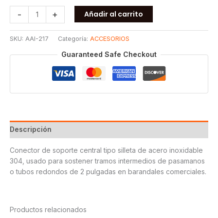
SOPORTE
-
+
Añadir al carrito
CENTRAL
T304
SKU:
AAI-217
Categoría:
ACCESORIOS
PARA
TUBO
Guaranteed Safe Checkout
DE
2
cantidad
Descripción
Conector de soporte central tipo silleta de acero inoxidable
304, usado para sostener tramos intermedios de pasamanos
o tubos redondos de 2 pulgadas en barandales comerciales.
Productos relacionados