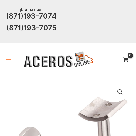
Ir
¡Llamanos!
al
(871)193-7074
contenido
(871)193-7075