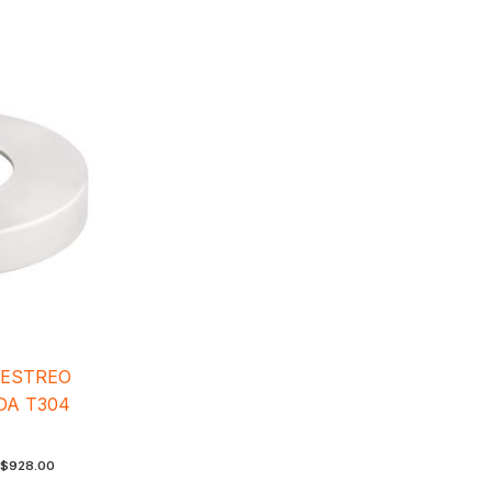
UESTREO
DA T304
$
928.00