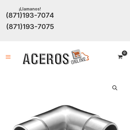
Ir
¡Llamanos!
al
(871)193-7074
contenido
(871)193-7075