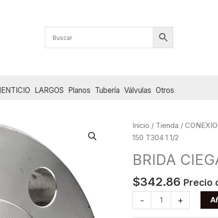
ENTICIO
LARGOS
Planos
Tubería
Válvulas
Otros
Inicio
/
Tienda
/
CONEXIO
150 T304 1 1/2
BRIDA CIEGA
$
342.86
Precio 
BRIDA
Añ
-
+
CIEGA