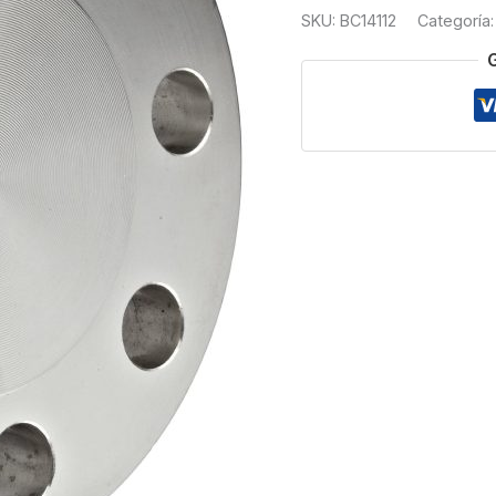
150
SKU:
BC14112
Categoría
T304
1
1/2
cantidad