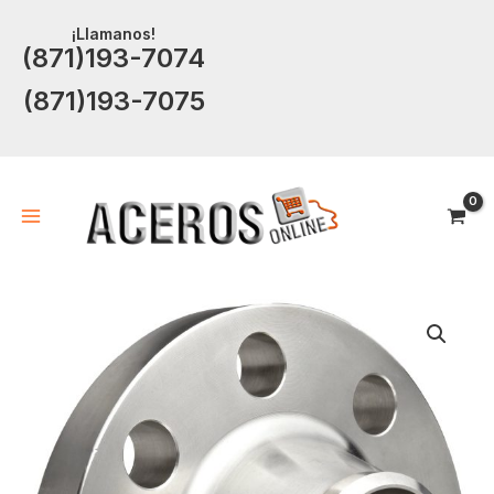
Ir
¡Llamanos!
al
(871)193-7074
contenido
(871)193-7075