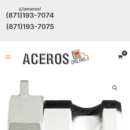
Ir
¡Llamanos!
al
(871)193-7074
contenido
(871)193-7075