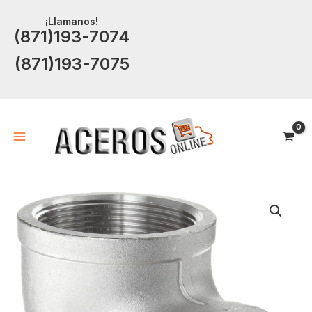
Ir
¡Llamanos!
al
(871)193-7074
contenido
(871)193-7075