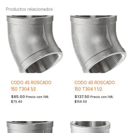
Productos relacionados
CODO 45 ROSCADO
CODO 45 ROSCADO
150 T304 1/2
150 T304 1 1/2
$
65.00
$
137.50
Precio con IVA:
Precio con IVA:
$
75.40
$
159.50