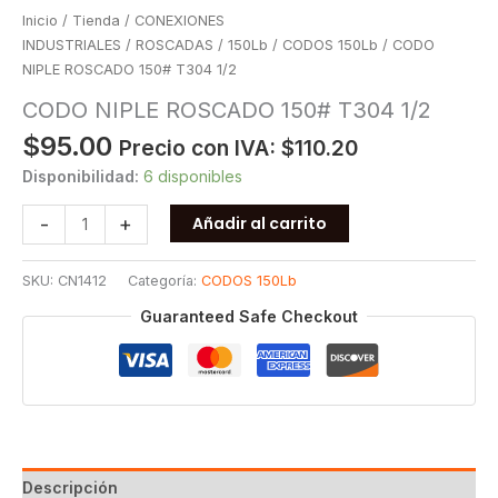
Inicio
/
Tienda
/
CONEXIONES
INDUSTRIALES
/
ROSCADAS
/
150Lb
/
CODOS 150Lb
/ CODO
NIPLE ROSCADO 150# T304 1/2
CODO NIPLE ROSCADO 150# T304 1/2
$
95.00
Precio con IVA:
$
110.20
Disponibilidad:
6 disponibles
CODO
-
+
Añadir al carrito
NIPLE
ROSCADO
SKU:
CN1412
Categoría:
CODOS 150Lb
150#
T304
Guaranteed Safe Checkout
1/2
cantidad
Descripción