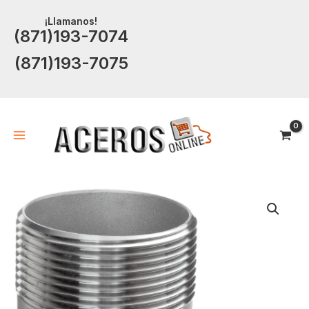
Ir
¡Llamanos!
al
(871)193-7074
contenido
(871)193-7075