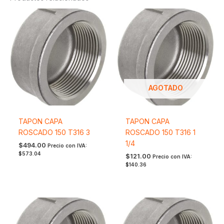
AGOTADO
TAPON CAPA
TAPON CAPA
ROSCADO 150 T316 3
ROSCADO 150 T316 1
1/4
$
494.00
Precio con IVA:
$
573.04
$
121.00
Precio con IVA:
$
140.36