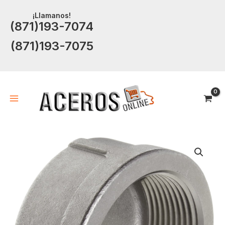
Ir
¡Llamanos!
al
(871)193-7074
contenido
(871)193-7075