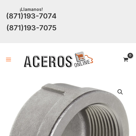
Ir
¡Llamanos!
al
(871)193-7074
contenido
(871)193-7075