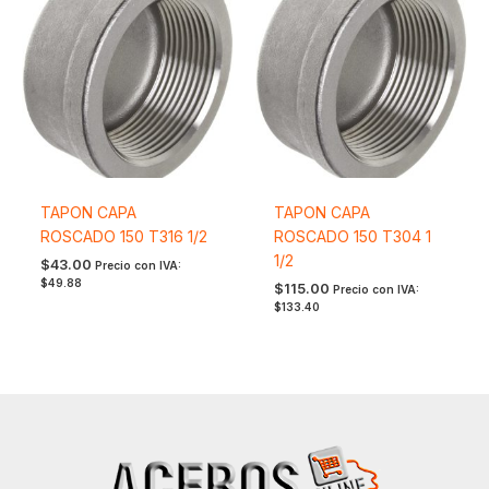
TAPON CAPA
TAPON CAPA
ROSCADO 150 T316 1/2
ROSCADO 150 T304 1
1/2
$
43.00
Precio con IVA:
$
49.88
$
115.00
Precio con IVA:
$
133.40