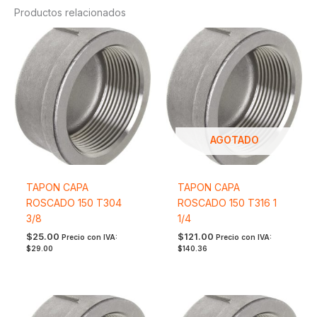
Productos relacionados
AGOTADO
TAPON CAPA
TAPON CAPA
ROSCADO 150 T304
ROSCADO 150 T316 1
3/8
1/4
$
25.00
$
121.00
Precio con IVA:
Precio con IVA:
$
29.00
$
140.36