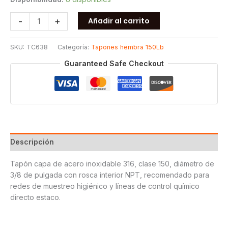
TAPON
-
+
Añadir al carrito
CAPA
ROSCADO
SKU:
TC638
Categoría:
Tapones hembra 150Lb
150
T316
Guaranteed Safe Checkout
3/8
cantidad
Descripción
Tapón capa de acero inoxidable 316, clase 150, diámetro de
3/8 de pulgada con rosca interior NPT, recomendado para
redes de muestreo higiénico y líneas de control químico
directo estaco.