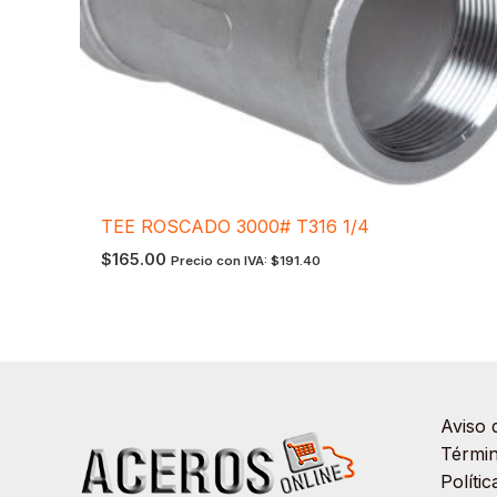
TEE ROSCADO 3000# T316 1/4
$
165.00
Precio con IVA:
$
191.40
Aviso 
Términ
Políti