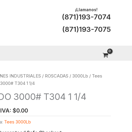
¡Llamanos!
(871)193-7074
(871)193-7075
NES INDUSTRIALES
/
ROSCADAS
/
3000Lb
/
Tees
000# T304 1 1/4
O 3000# T304 1 1/4
 IVA:
$
0.00
a:
Tees 3000Lb