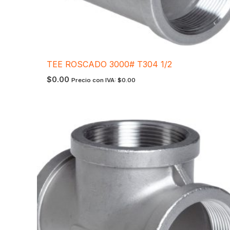
TEE ROSCADO 3000# T304 1/2
$
0.00
Precio con IVA:
$
0.00