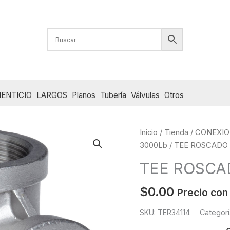
ENTICIO
LARGOS
Planos
Tubería
Válvulas
Otros
Inicio
/
Tienda
/
CONEXIO
3000Lb
/ TEE ROSCADO 3
TEE ROSCAD
$
0.00
Precio con
SKU:
TER34114
Categorí