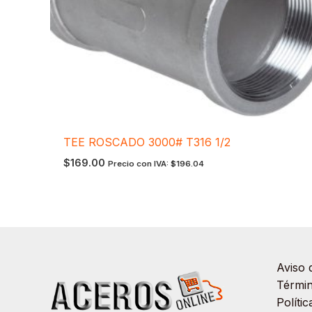
TEE ROSCADO 3000# T316 1/2
$
169.00
Precio con IVA:
$
196.04
Aviso 
Términ
Políti