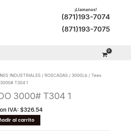
¡Llamanos!
(871)193-7074
(871)193-7075
NES INDUSTRIALES
/
ROSCADAS
/
3000Lb
/
Tees
3000# T304 1
O 3000# T304 1
con IVA:
$
326.54
adir al carrito