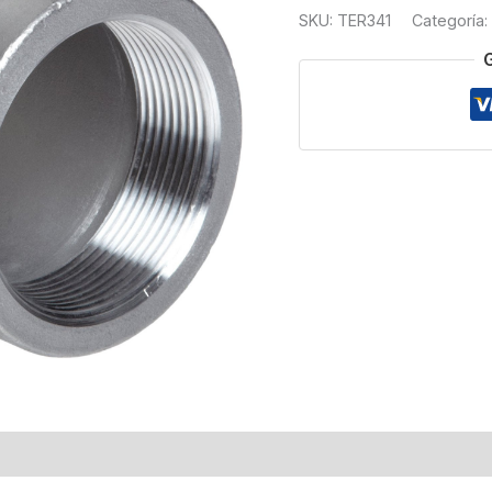
3000#
SKU:
TER341
Categoría:
T304
1
cantidad