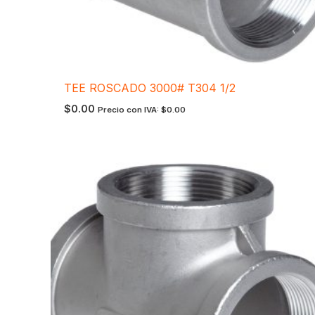
TEE ROSCADO 3000# T304 1/2
$
0.00
Precio con IVA:
$
0.00