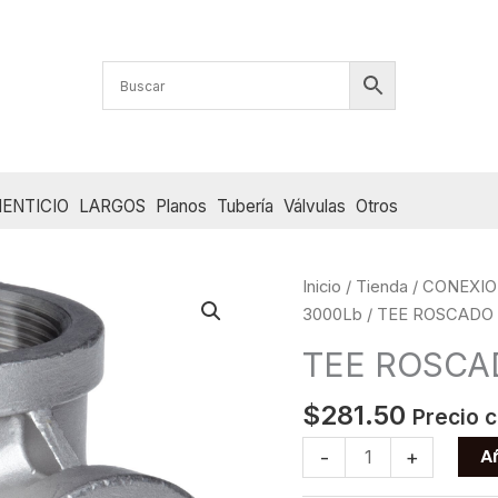
ENTICIO
LARGOS
Planos
Tubería
Válvulas
Otros
Inicio
/
Tienda
/
CONEXIO
3000Lb
/ TEE ROSCADO 
TEE ROSCAD
$
281.50
Precio 
TEE
Añ
-
+
ROSCADO