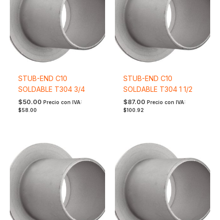
STUB-END C10
STUB-END C10
SOLDABLE T304 3/4
SOLDABLE T304 1 1/2
$
50.00
$
87.00
Precio con IVA:
Precio con IVA:
$
58.00
$
100.92