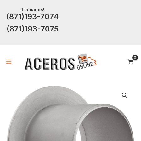
Ir
¡Llamanos!
al
(871)193-7074
contenido
(871)193-7075