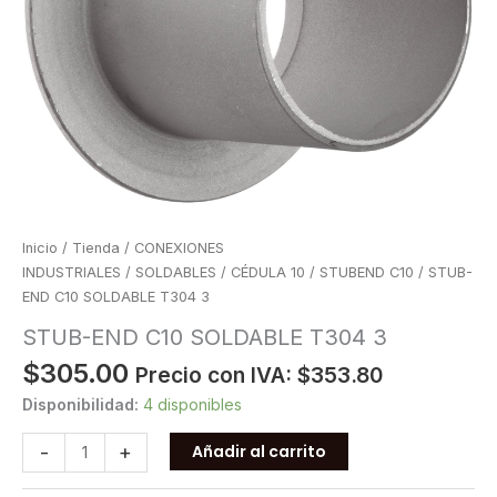
Inicio
/
Tienda
/
CONEXIONES
INDUSTRIALES
/
SOLDABLES
/
CÉDULA 10
/
STUBEND C10
/ STUB-
END C10 SOLDABLE T304 3
STUB-END C10 SOLDABLE T304 3
$
305.00
Precio con IVA:
$
353.80
Disponibilidad:
4 disponibles
STUB-
-
+
Añadir al carrito
END
C10