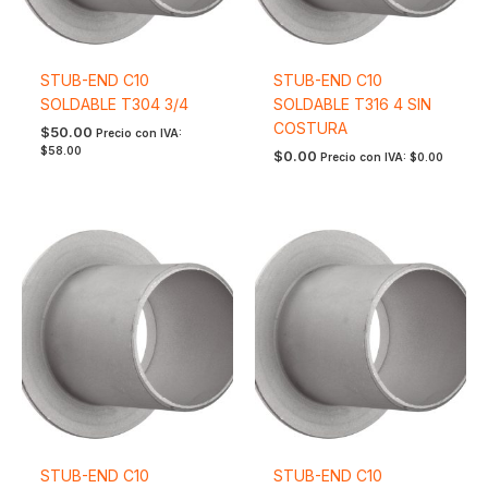
STUB-END C10
STUB-END C10
SOLDABLE T304 3/4
SOLDABLE T316 4 SIN
COSTURA
$
50.00
Precio con IVA:
$
58.00
$
0.00
Precio con IVA:
$
0.00
STUB-END C10
STUB-END C10