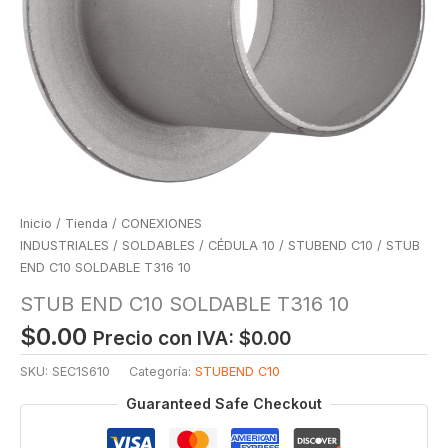
Inicio
/
Tienda
/
CONEXIONES
INDUSTRIALES
/
SOLDABLES
/
CÉDULA 10
/
STUBEND C10
/ STUB
END C10 SOLDABLE T316 10
STUB END C10 SOLDABLE T316 10
$
0.00
Precio con IVA:
$
0.00
SKU:
SEC1S610
Categoría:
STUBEND C10
Guaranteed Safe Checkout