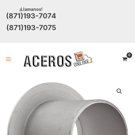
Ir
¡Llamanos!
al
(871)193-7074
contenido
(871)193-7075