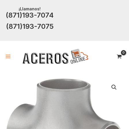
Ir
¡Llamanos!
al
(871)193-7074
contenido
(871)193-7075