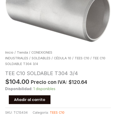
Inicio
/
Tienda
/
CONEXIONES
INDUSTRIALES
/
SOLDABLES
/
CÉDULA 10
/
TEES C10
/ TEE C10
SOLDABLE T304 3/4
TEE C10 SOLDABLE T304 3/4
$
104.00
Precio con IVA:
$
120.64
Disponibilidad:
1 disponibles
TEE
Añadir al carrito
C10
SOLDABLE
SKU:
TC1S434
Categoría:
TEES C10
T304