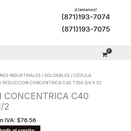
¡Llamanos!
(871)193-7074
(871)193-7075
NES INDUSTRIALES
/
SOLDABLES
/
CÉDULA
/ REDUCCION CONCENTRICA C40 T304 3/4 X 1/2
 CONCENTRICA C40
1/2
n IVA:
$
76.56
adir al carrito