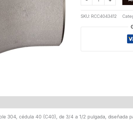
CONCENTRICA
C40
SKU:
RCC4043412
Cate
T304
3/4
X
1/2
cantidad
le 304, cédula 40 (C40), de 3/4 a 1/2 pulgada, diseñada pa