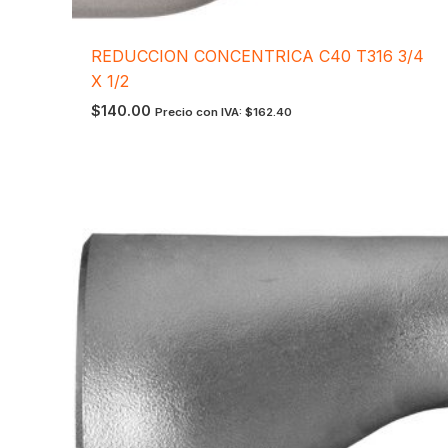
REDUCCION CONCENTRICA C40 T316 3/4
X 1/2
$
140.00
Precio con IVA:
$
162.40