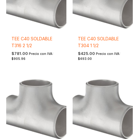
TEE C40 SOLDABLE
TEE C40 SOLDABLE
T316 2 1/2
T304 1 1/2
$
781.00
$
425.00
Precio con IVA:
Precio con IVA:
$
905.96
$
493.00