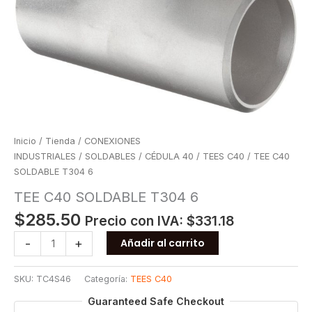
Inicio
/
Tienda
/
CONEXIONES
INDUSTRIALES
/
SOLDABLES
/
CÉDULA 40
/
TEES C40
/ TEE C40
SOLDABLE T304 6
TEE C40 SOLDABLE T304 6
$
285.50
Precio con IVA:
$
331.18
TEE
-
+
Añadir al carrito
C40
SOLDABLE
SKU:
TC4S46
Categoría:
TEES C40
T304
6
Guaranteed Safe Checkout