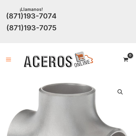
Ir
¡Llamanos!
al
(871)193-7074
contenido
(871)193-7075