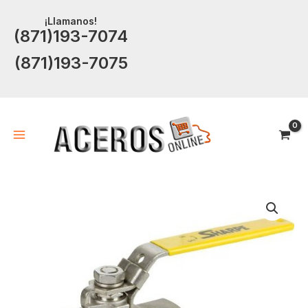
Ir
¡Llamanos!
al
(871)193-7074
contenido
(871)193-7075