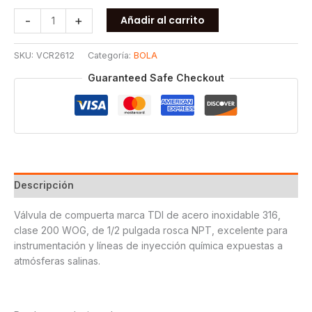
VALVULA
-
+
Añadir al carrito
COMPUERTA
ROSCADA
SKU:
VCR2612
Categoría:
BOLA
TDI
200#
Guaranteed Safe Checkout
T316
1/2
cantidad
Descripción
Válvula de compuerta marca TDI de acero inoxidable 316,
clase 200 WOG, de 1/2 pulgada rosca NPT, excelente para
instrumentación y líneas de inyección química expuestas a
atmósferas salinas.