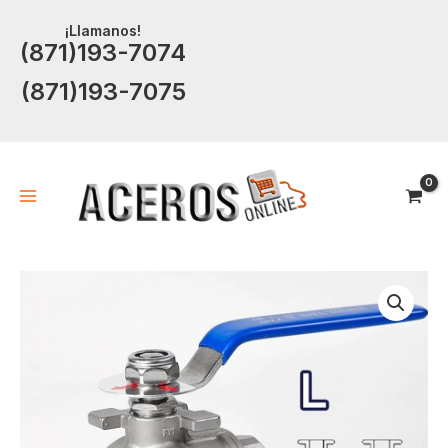
Ir
¡Llamanos!
al
(871)193-7074
contenido
(871)193-7075