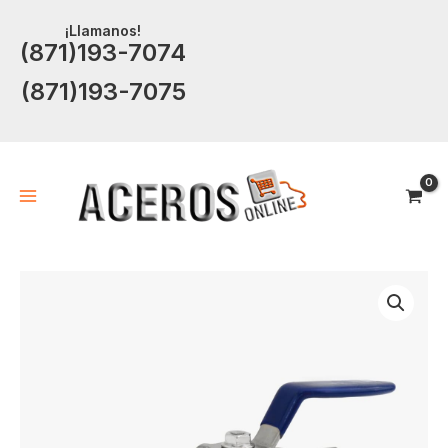
Ir
¡Llamanos!
al
(871)193-7074
contenido
(871)193-7075