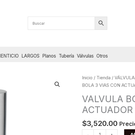
ENTICIO
LARGOS
Planos
Tubería
Válvulas
Otros
Inicio
/
Tienda
/
VÁLVULA
BOLA 3 VIAS CON ACTU
VALVULA B
ACTUADOR 
$
3,520.00
Preci
VALVULA
Añ
-
+