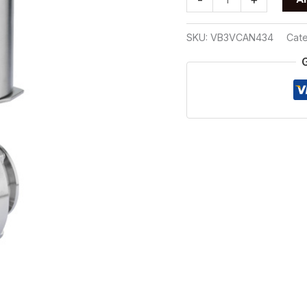
BOLA
3
SKU:
VB3VCAN434
Cate
VIAS
CON
ACTUADOR
NEUMATICO
T304
3/4
cantidad