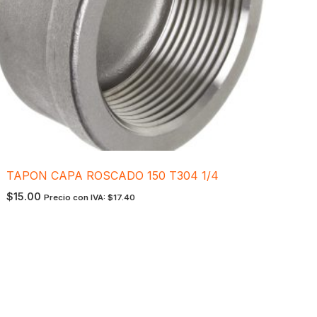
TAPON CAPA ROSCADO 150 T304 1/4
$
15.00
Precio con IVA:
$
17.40