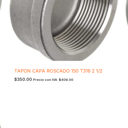
TAPON CAPA ROSCADO 150 T316 2 1/2
$
350.00
Precio con IVA:
$
406.00