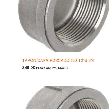
TAPON CAPA ROSCADO 150 T316 3/4
$
49.00
Precio con IVA:
$
56.84