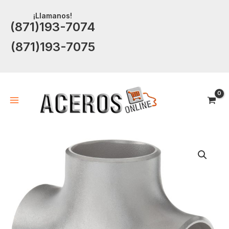
Ir
¡Llamanos!
al
(871)193-7074
contenido
(871)193-7075